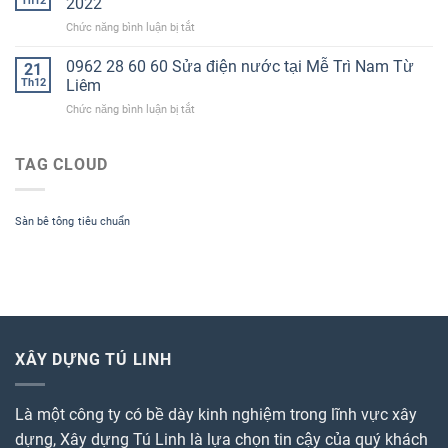
Th12
2022
tại
ở
Chức năng bình luận bị tắt
Hà
Dịch
Nội
vụ
0962 28 60 60 Sửa điện nước tại Mễ Trì Nam Từ
năm
21
sửa
2022
Th12
Liêm
điện
Hotline
ở
Chức năng bình luận bị tắt
nước
0962
0962
tại
28
28
Minh
60
60
TAG CLOUD
Khai
60
60
Bắc
Sửa
Từ
điện
Liêm
Sàn bê tông
tiêu chuẩn
nước
2022
tại
Mễ
Trì
Nam
Từ
Liêm
XÂY DỰNG TÚ LINH
Là một công ty có bề dày kinh nghiệm trong lĩnh vực xây
dựng, Xây dựng Tú Linh là lựa chọn tin cậy của quý khách