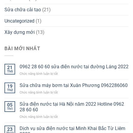
Sửa chữa cải tạo
(21)
Uncategorized
(1)
Xây dựng mới
(13)
BÀI MỚI NHẤT
0962 28 60 60 sửa điện nước tại đường Láng 2022
21
Th5
ở
Chức năng bình luận bị tắt
0962
28
Sửa chữa máy bơm tại Xuân Phương 0962286060
19
60
Th2
ở
Chức năng bình luận bị tắt
60
Sửa
sửa
chữa
Sửa điện nước tại Hà Nội năm 2022 Hotline 0962
điện
05
máy
Th1
28 60 60
nước
bơm
tại
ở
Chức năng bình luận bị tắt
tại
đường
Sửa
Xuân
Láng
điện
Dịch vụ sửa điện nước tại Minh Khai Bắc Từ Liêm
Phương
23
2022
nước
0962286060