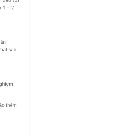
n đều với
ừ 1 – 2
hân
mặt sàn.
nghiệm
hảo thêm