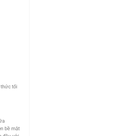
 thức tối
vữa
lên bề mặt