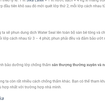
 theo tỷ lệ: 1 lít
Sika Latex
+ 1 lít nước sạch + 4 Kg xi măng trộ
ớp đầu tiên khô sau đó mới quét lớp thứ 2, mỗi lớp cách nhau t
 ta sẽ phun dung dịch Water Seal lên toàn bộ sàn bê tông và c
i lớp cách nhau từ 3 – 4 phút, phun phải đều và đảm bảo ướt 
 hành bảo dưỡng lớp chống thấm
sân thượng thường xuyên và 
ng ta còn rất nhiều cách chống thấm khác. Bạn có thể tham k
ù hợp nhất với trường hợp nhà mình.
ka