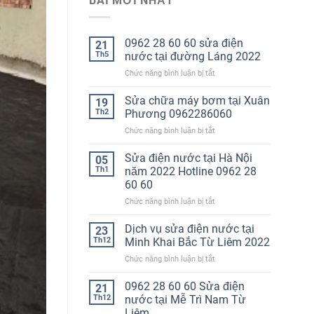
BÀI MỚI NHẤT
0962 28 60 60 sửa điện
21
Th5
nước tại đường Láng 2022
ở
Chức năng bình luận bị tắt
0962
28
Sửa chữa máy bơm tại Xuân
19
60
Th2
Phương 0962286060
60
ở
Chức năng bình luận bị tắt
sửa
Sửa
điện
chữa
Sửa điện nước tại Hà Nội
nước
05
máy
tại
Th1
năm 2022 Hotline 0962 28
bơm
đường
60 60
tại
Láng
ở
Chức năng bình luận bị tắt
Xuân
2022
Sửa
Phương
điện
0962286060
Dịch vụ sửa điện nước tại
23
nước
Th12
Minh Khai Bắc Từ Liêm 2022
tại
ở
Chức năng bình luận bị tắt
Hà
Dịch
Nội
vụ
0962 28 60 60 Sửa điện
năm
21
sửa
2022
Th12
nước tại Mễ Trì Nam Từ
điện
Hotline
Liêm