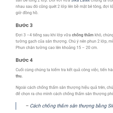
sàn bê tông 2 lớp. Đối với vữa
Sika Latex
chúng ta trộn
nhau sau đó cũng quét 2 lớp lên bề mặt bê tông, đợi l
giờ đồng hồ.
Bước 3
Đợi 3 –4 tiếng sau khi lớp vữa
chống thấm
khô, chúng
tường gạch của sân thượng. Chú ý nên phun 2 lớp, mỗ
Phun chân tường cao lên khoảng 15 – 20 cm.
Bước 4
Cuối cùng chúng ta kiểm tra kết quả công việc, tiến
thu.
Ngoài cách chống thấm sân thượng hiệu quả trên, chú
để chọn ra cho mình cách chống thấm sân thượng ph
–
Cách chống thấm sân thượng bằng Si