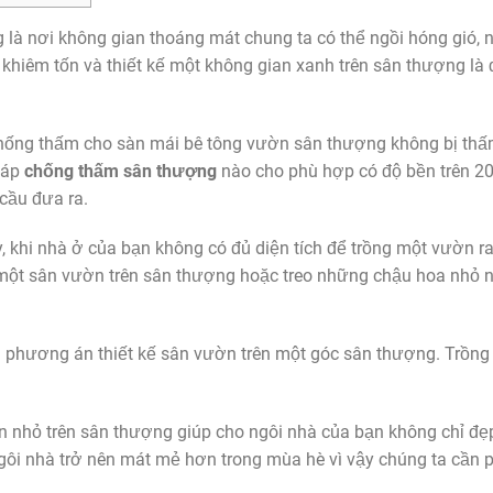
à nơi không gian thoáng mát chung ta có thể ngồi hóng gió,
khiêm tốn và thiết kế một không gian xanh trên sân thượng là đ
chống thấm cho sàn mái bê tông vườn sân thượng không bị th
háp
chống thấm sân thượng
nào cho phù hợp có độ bền trên 2
cầu đưa ra.
 khi nhà ở của bạn không có đủ diện tích để trồng một vườn r
ế một sân vườn trên sân thượng hoặc treo những chậu hoa nhỏ 
 phương án thiết kế sân vườn trên một góc sân thượng. Trồng 
n nhỏ trên sân thượng giúp cho ngôi nhà của bạn không chỉ đ
ngôi nhà trở nên mát mẻ hơn trong mùa hè vì vậy chúng ta cần 