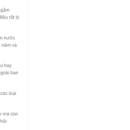
 ngắm
iều rất lý
ấm nước
0 năm và
au hay
ngoài ban
các loại
ẹp mà còn
phải