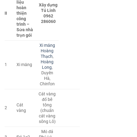
liệu
Xây dựng
hoàn
Tú Linh
II
thiện
0962
công
286060
trình –
Sửa nhà
trọn gói
Xi măng
Hoàng
Thạch
,
Hoàng
1
Xi măng
Long
,
Duyên
Hà,
Chinfon
Cát vàng
đổ bê
Cát
tông
2
vàng
(chuẩn
cát vàng
sông Lô)
Mỏ đá