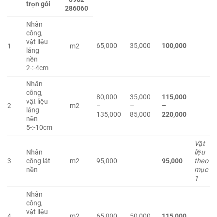
trọn gói
286060
Nhân
công,
vật liệu
65,000
35,000
100,000
1
m2
láng
nền
2-:-4cm
Nhân
công,
80,000
35,000
115,000
vật liệu
2
m2
–
–
–
láng
135,000
85,000
220,000
nền
5-:-10cm
Vật
Nhân
liệu
3
công lát
m2
95,000
95,000
theo
nền
mục
1
Nhân
công,
vật liệu
4
m2
65,000
50,000
115,000