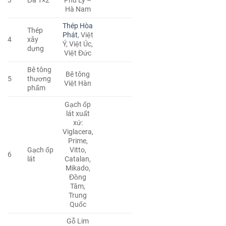
3
Đá 1×2
Phủ Lý –
Hà Nam
Thép Hòa
Thép
Phát
, Việt
4
xây
Ý, Việt Úc,
dựng
Việt Đức
Bê tông
Bê tông
5
thương
Việt Hàn
phẩm
Gạch ốp
lát xuất
xứ:
Viglacera,
Prime,
Gạch ốp
Vitto,
6
lát
Catalan,
Mikado,
Đồng
Tâm,
Trung
Quốc
Gỗ Lim