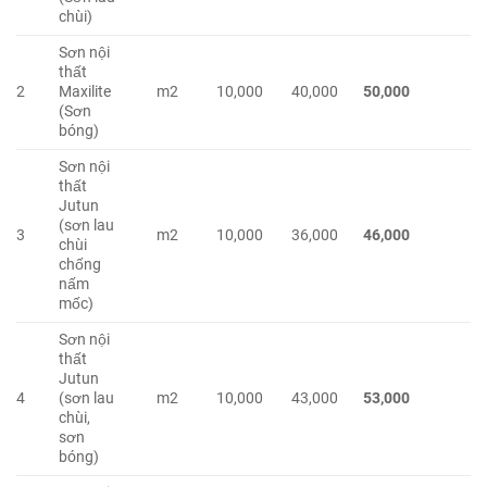
chùi)
Sơn nội
thất
2
Maxilite
m2
10,000
40,000
50,000
(Sơn
bóng)
Sơn nội
thất
Jutun
(sơn lau
3
m2
10,000
36,000
46,000
chùi
chống
nấm
mốc)
Sơn nội
thất
Jutun
4
(sơn lau
m2
10,000
43,000
53,000
chùi,
sơn
bóng)