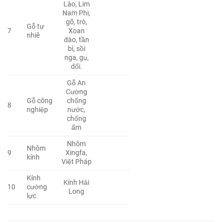
Lào, Lim
Nam Phi,
gõ, trò,
Gỗ tự
7
Xoan
nhiê
đào, tần
bì, sồi
nga, gụ,
dổi.
Gỗ An
Cường
Gỗ công
chống
8
nghiệp
nước,
chống
ẩm
Nhôm
Nhôm
9
Xingfa,
kính
Việt Pháp
Kính
Kính Hải
10
cường
Long
lực