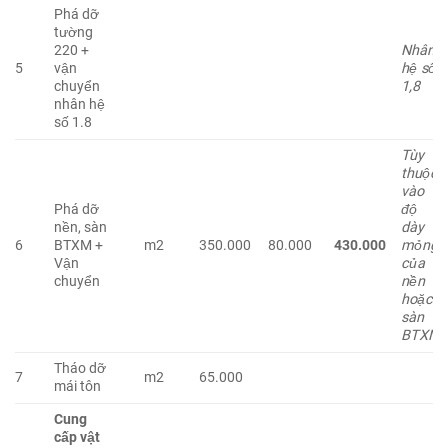
Phá dỡ
tường
220 +
Nhân
5
vận
hệ số
chuyển
1,8
nhân hệ
số 1.8
Tùy
thuộc
vào
Phá dỡ
độ
nền, sàn
dày
6
BTXM +
m2
350.000
80.000
430.000
mỏng
Vận
của
chuyển
nền
hoặc
sàn
BTXM
Tháo dỡ
7
m2
65.000
mái tôn
Cung
cấp vật