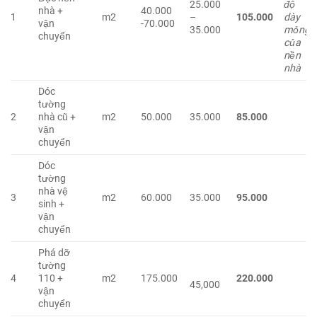
25.000
độ
nhà +
40.000
1
m2
–
105.000
dày
vận
-70.000
35.000
mỏng
chuyển
của
nền
nhà
Dóc
tường
2
nhà cũ +
m2
50.000
35.000
85.000
vận
chuyển
Dóc
tường
nhà vệ
3
m2
60.000
35.000
95.000
sinh +
vận
chuyển
Phá dỡ
tường
4
110 +
m2
175.000
220.000
45,000
vận
chuyển