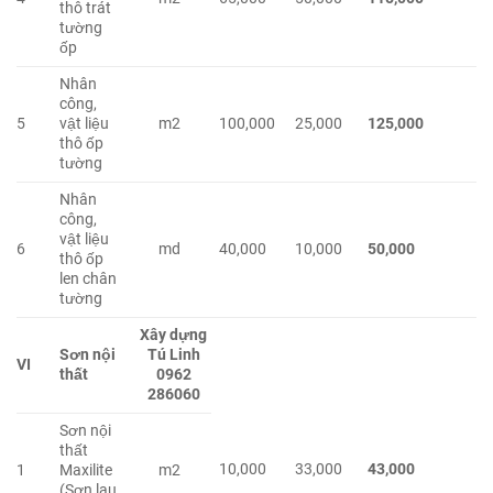
thô trát
tường
ốp
Nhân
công,
5
vật liệu
m2
100,000
25,000
125,000
thô ốp
tường
Nhân
công,
vật liệu
6
md
40,000
10,000
50,000
thô ốp
len chân
tường
Xây dựng
Sơn nội
Tú Linh
VI
thất
0962
286060
Sơn nội
thất
10,000
33,000
43,000
1
Maxilite
m2
(Sơn lau