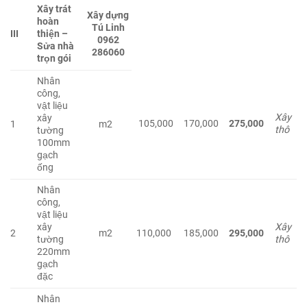
Xây trát
Xây dựng
hoàn
Tú Linh
III
thiện –
0962
Sửa nhà
286060
trọn gói
Nhân
công,
vật liệu
Xây
xây
105,000
170,000
275,000
1
m2
thô
tường
100mm
gạch
ống
Nhân
công,
vật liệu
xây
Xây
2
m2
110,000
185,000
295,000
tường
thô
220mm
gạch
đặc
Nhân