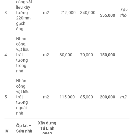
công vật
liệu xây
Xây
3
tường
m2
215,000
340,000
555,000
thô
220mm
gạch
ống
Nhân
công,
vật liệu
4
trát
m2
80,000
70,000
150,000
tường
trong
nhà
Nhân
công,
vật liệu
5
trát
m2
115,000
85,000
200,000
m2
tường
ngoài
nhà
Xây dựng
Ốp lát –
Tú Linh
IV
Sửa nhà
0962