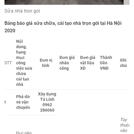
Sửa nhà trọn gói
Bảng báo giá sửa chữa, cải tạo nhà trọn gói tại Hà Nội
2020
Nội
dung,
hạng
mục
Đơn giá
Đơn giá
Thành
Đơn vị
Ghi
STT
công
nhân
vật liệu
tiền
tính
chú
việc sửa
công
XD
VNĐ
chữa
cải tạo
nhà
Xây dựng
Phá dỡ
Tú Linh
I
và vận
0962
chuyển
286060
Tùy
thuộc
vào
Đục nền