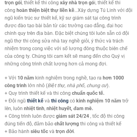
trọn gói
, thiết kế thi công
xây nhà trọn gó
i, thiết kế thi
công
hoàn thiện biệt thự liền kề
…Xây dựng Tú Linh với đội
ngũ kiến trúc sư thiết kế, kỹ sư giám sát tại công trình
được đào tạo bài bản từ các trường cao đẳng, đại học
chính quy trên địa bàn. Đặc biệt chúng tôi luôn sẵn có đội
ngũ thợ thi công sửa nhà tay nghề giỏi, ý thức và trách
nhiệm trong cong việc với số lượng đông thuộc biên chế
của công ty. Chúng tôi cam kết sẽ mang đến cho Quý vị
những công trình chất lượng hơn cả mong đợi.
+ Với
10 năm
kinh nghiệm trong nghề, tạo ra
hơn 1000
công trình
lớn nhỏ (
Biệt thự, nhà phố, chung cư
).
+ Quy trình thiết kế và thi công
chuẩn quốc tế.
+ Đội ngũ
thiết kế
và
thi công
có
kinh nghiệm 10 năm
trở
lên, luôn
nhiệt tình
,
nhiệt huyết, đam mê.
+ Công trình luôn được
giám sát 24/24
, tốc độ thi công
đúng tiến độ, đảm bảo
chất lượng
thi công và thiết kế
+ Bảo hành
siêu tốc
và
trọn đời
.