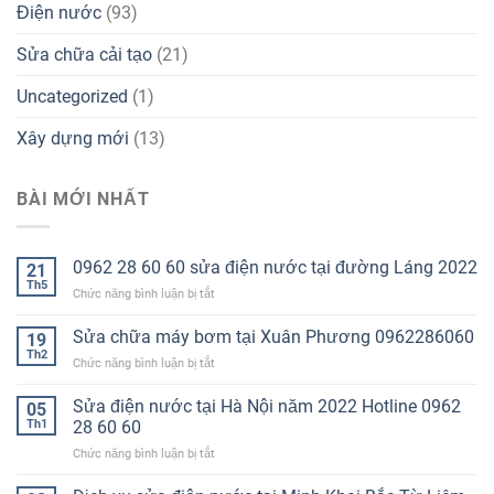
Điện nước
(93)
Sửa chữa cải tạo
(21)
Uncategorized
(1)
Xây dựng mới
(13)
BÀI MỚI NHẤT
0962 28 60 60 sửa điện nước tại đường Láng 2022
21
Th5
ở
Chức năng bình luận bị tắt
0962
28
Sửa chữa máy bơm tại Xuân Phương 0962286060
19
60
Th2
ở
Chức năng bình luận bị tắt
60
Sửa
sửa
chữa
Sửa điện nước tại Hà Nội năm 2022 Hotline 0962
điện
05
máy
Th1
28 60 60
nước
bơm
tại
ở
Chức năng bình luận bị tắt
tại
đường
Sửa
Xuân
Láng
điện
Phương