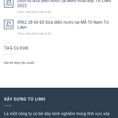
Dịch vụ sửa điện nước tại Minh Khai Bắc Từ Liêm
23
2022
nước
0962286060
Th12
2022
tại
ở
Chức năng bình luận bị tắt
Hà
Dịch
Nội
vụ
0962 28 60 60 Sửa điện nước tại Mễ Trì Nam Từ
năm
21
sửa
2022
Th12
Liêm
điện
Hotline
ở
Chức năng bình luận bị tắt
nước
0962
0962
tại
28
28
Minh
60
60
TAG CLOUD
Khai
60
60
Bắc
Sửa
Từ
điện
Liêm
Sàn bê tông
tiêu chuẩn
nước
2022
tại
Mễ
Trì
Nam
Từ
Liêm
XÂY DỰNG TÚ LINH
Là một công ty có bề dày kinh nghiệm trong lĩnh vực xây