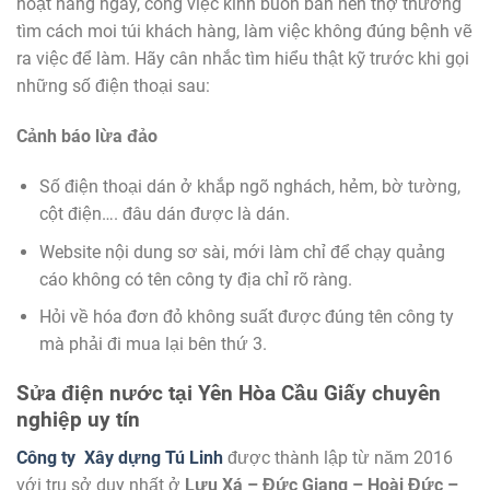
hoạt hàng ngày, công việc kinh buôn bán nên thợ thường
tìm cách moi túi khách hàng, làm việc không đúng bệnh vẽ
ra việc để làm. Hãy cân nhắc tìm hiểu thật kỹ trước khi gọi
những số điện thoại sau:
Cảnh báo lừa đảo
Số điện thoại dán ở khắp ngõ nghách, hẻm, bờ tường,
cột điện…. đâu dán được là dán.
Website nội dung sơ sài, mới làm chỉ để chạy quảng
cáo không có tên công ty địa chỉ rõ ràng.
Hỏi về hóa đơn đỏ không suất được đúng tên công ty
mà phải đi mua lại bên thứ 3.
Sửa điện nước tại Yên Hòa Cầu Giấy chuyên
nghiệp uy tín
Công ty
Xây dựng Tú Linh
được thành lập từ năm 2016
với trụ sở duy nhất ở
Lưu Xá – Đức Giang – Hoài Đức –