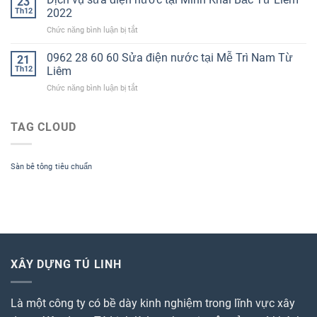
23
2022
nước
0962286060
Th12
2022
tại
ở
Chức năng bình luận bị tắt
Hà
Dịch
Nội
vụ
0962 28 60 60 Sửa điện nước tại Mễ Trì Nam Từ
năm
21
sửa
2022
Th12
Liêm
điện
Hotline
ở
Chức năng bình luận bị tắt
nước
0962
0962
tại
28
28
Minh
60
60
TAG CLOUD
Khai
60
60
Bắc
Sửa
Từ
điện
Liêm
Sàn bê tông
tiêu chuẩn
nước
2022
tại
Mễ
Trì
Nam
Từ
Liêm
XÂY DỰNG TÚ LINH
Là một công ty có bề dày kinh nghiệm trong lĩnh vực xây