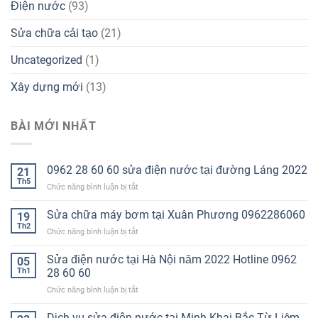
Điện nước
(93)
Sửa chữa cải tạo
(21)
Uncategorized
(1)
Xây dựng mới
(13)
BÀI MỚI NHẤT
0962 28 60 60 sửa điện nước tại đường Láng 2022
21
Th5
ở
Chức năng bình luận bị tắt
0962
28
Sửa chữa máy bơm tại Xuân Phương 0962286060
19
60
Th2
ở
Chức năng bình luận bị tắt
60
Sửa
sửa
chữa
Sửa điện nước tại Hà Nội năm 2022 Hotline 0962
điện
05
máy
Th1
28 60 60
nước
bơm
tại
ở
Chức năng bình luận bị tắt
tại
đường
Sửa
Xuân
Láng
điện
Dịch vụ sửa điện nước tại Minh Khai Bắc Từ Liêm
Phương