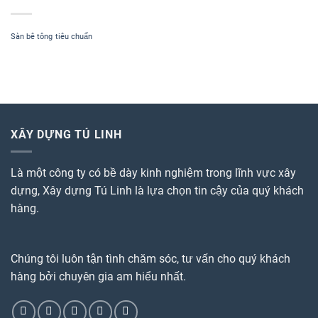
60
Bắc
Sửa
Từ
điện
Liêm
Sàn bê tông
tiêu chuẩn
nước
2022
tại
Mễ
Trì
Nam
Từ
Liêm
XÂY DỰNG TÚ LINH
Là một công ty có bề dày kinh nghiệm trong lĩnh vực xây
dựng, Xây dựng Tú Linh là lựa chọn tin cậy của quý khách
hàng.
Chúng tôi luôn tận tình chăm sóc, tư vấn cho quý khách
hàng bởi chuyên gia am hiểu nhất.