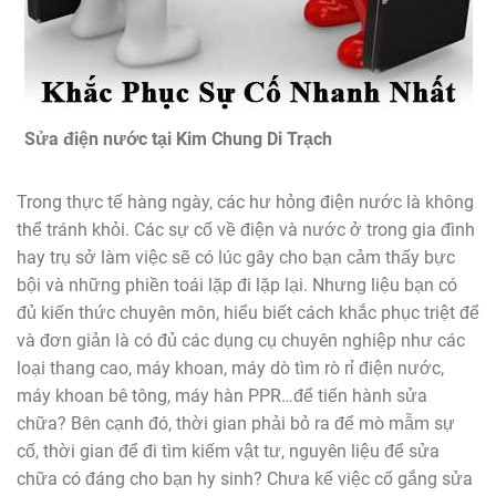
Sửa điện nước tại Kim Chung Di Trạch
Trong thực tế hàng ngày, các hư hỏng điện nước là không
thể tránh khỏi. Các sự cố về điện và nước ở trong gia đình
hay trụ sở làm việc sẽ có lúc gây cho bạn cảm thấy bực
bội và những phiền toái lặp đi lặp lại. Nhưng liệu bạn có
đủ kiến thức chuyên môn, hiểu biết cách khắc phục triệt để
và đơn giản là có đủ các dụng cụ chuyên nghiệp như các
loại thang cao, máy khoan, máy dò tìm rò rỉ điện nước,
máy khoan bê tông, máy hàn PPR…để tiến hành sửa
chữa? Bên cạnh đó, thời gian phải bỏ ra để mò mẫm sự
cố, thời gian để đi tìm kiếm vật tư, nguyên liệu để sửa
chữa có đáng cho bạn hy sinh? Chưa kể việc cố gắng sửa