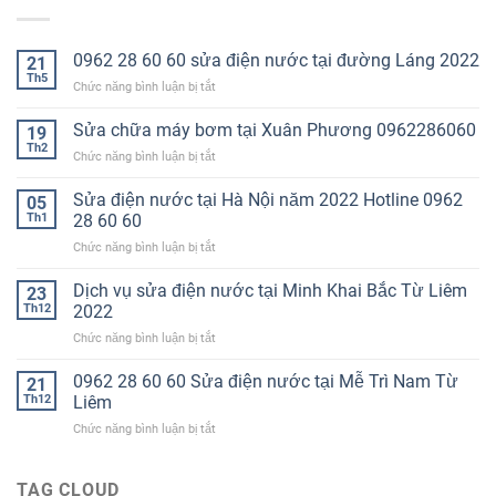
0962 28 60 60 sửa điện nước tại đường Láng 2022
21
Th5
ở
Chức năng bình luận bị tắt
0962
28
Sửa chữa máy bơm tại Xuân Phương 0962286060
19
60
Th2
ở
Chức năng bình luận bị tắt
60
Sửa
sửa
chữa
Sửa điện nước tại Hà Nội năm 2022 Hotline 0962
điện
05
máy
Th1
28 60 60
nước
bơm
tại
ở
Chức năng bình luận bị tắt
tại
đường
Sửa
Xuân
Láng
điện
Dịch vụ sửa điện nước tại Minh Khai Bắc Từ Liêm
Phương
23
2022
nước
0962286060
Th12
2022
tại
ở
Chức năng bình luận bị tắt
Hà
Dịch
Nội
vụ
0962 28 60 60 Sửa điện nước tại Mễ Trì Nam Từ
năm
21
sửa
2022
Th12
Liêm
điện
Hotline
ở
Chức năng bình luận bị tắt
nước
0962
0962
tại
28
28
Minh
60
60
TAG CLOUD
Khai
60