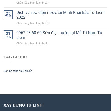
tại
ở
Chức năng bình luận bị tắt
tại
đường
Sửa
Xuân
Láng
điện
Dịch vụ sửa điện nước tại Minh Khai Bắc Từ Liêm
Phương
23
2022
nước
0962286060
Th12
2022
tại
ở
Chức năng bình luận bị tắt
Hà
Dịch
Nội
vụ
0962 28 60 60 Sửa điện nước tại Mễ Trì Nam Từ
năm
21
sửa
2022
Th12
Liêm
điện
Hotline
ở
Chức năng bình luận bị tắt
nước
0962
0962
tại
28
28
Minh
60
60
TAG CLOUD
Khai
60
60
Bắc
Sửa
Từ
điện
Liêm
Sàn bê tông
tiêu chuẩn
nước
2022
tại
Mễ
Trì
Nam
Từ
Liêm
XÂY DỰNG TÚ LINH