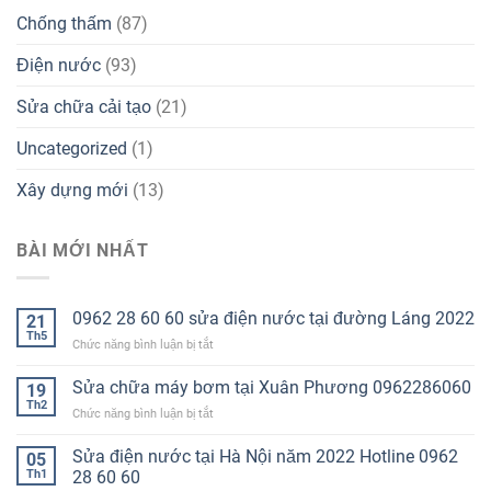
Chống thấm
(87)
Điện nước
(93)
Sửa chữa cải tạo
(21)
Uncategorized
(1)
Xây dựng mới
(13)
BÀI MỚI NHẤT
0962 28 60 60 sửa điện nước tại đường Láng 2022
21
Th5
ở
Chức năng bình luận bị tắt
0962
28
Sửa chữa máy bơm tại Xuân Phương 0962286060
19
60
Th2
ở
Chức năng bình luận bị tắt
60
Sửa
sửa
chữa
Sửa điện nước tại Hà Nội năm 2022 Hotline 0962
điện
05
máy
Th1
28 60 60
nước
bơm