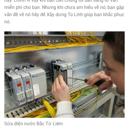
này. Chính vì vậy khi bạn cần chúng tôi sẵn sàng tư vấn
miễn phí cho bạn. Nhưng khi chưa am hiểu về nó, bạn gặp
vấn đề về nó hãy để Xậy dựng Tú Linh giúp bạn khắc phục
nó.
Sửa điện nước Bắc Từ Liêm