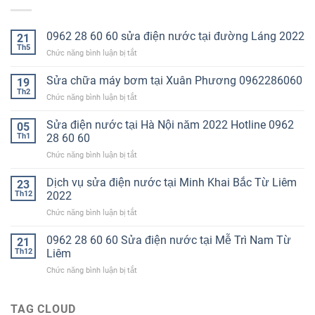
0962 28 60 60 sửa điện nước tại đường Láng 2022
21
Th5
ở
Chức năng bình luận bị tắt
0962
28
Sửa chữa máy bơm tại Xuân Phương 0962286060
19
60
Th2
ở
Chức năng bình luận bị tắt
60
Sửa
sửa
chữa
Sửa điện nước tại Hà Nội năm 2022 Hotline 0962
điện
05
máy
Th1
28 60 60
nước
bơm
tại
ở
Chức năng bình luận bị tắt
tại
đường
Sửa
Xuân
Láng
điện
Dịch vụ sửa điện nước tại Minh Khai Bắc Từ Liêm
Phương
23
2022
nước
0962286060
Th12
2022
tại
ở
Chức năng bình luận bị tắt
Hà
Dịch
Nội
vụ
0962 28 60 60 Sửa điện nước tại Mễ Trì Nam Từ
năm
21
sửa
2022
Th12
Liêm
điện
Hotline
ở
Chức năng bình luận bị tắt
nước
0962
0962
tại
28
28
Minh
60
60
TAG CLOUD
Khai
60