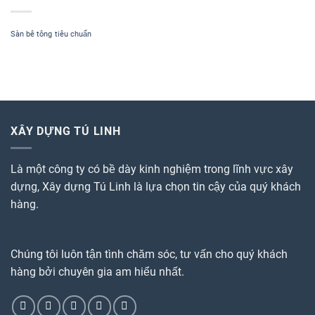
60
Bắc
Sửa
Từ
điện
Liêm
Sàn bê tông
tiêu chuẩn
nước
2022
tại
Mễ
Trì
Nam
Từ
Liêm
XÂY DỰNG TÚ LINH
Là một công ty có bề dày kinh nghiệm trong lĩnh vực xây
dựng, Xây dựng Tú Linh là lựa chọn tin cậy của quý khách
hàng.
Chúng tôi luôn tận tình chăm sóc, tư vấn cho quý khách
hàng bởi chuyên gia am hiểu nhất.