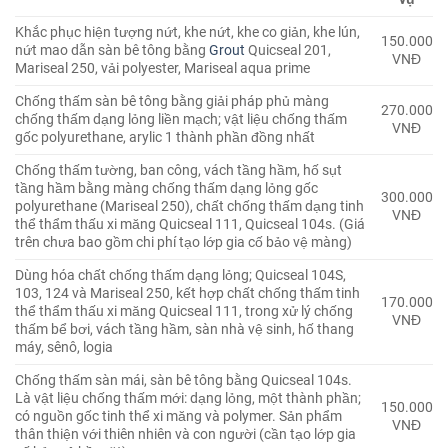
Khắc phục hiện tượng nứt, khe nứt, khe co giản, khe lún,
150.000
nứt mao dẫn sàn bê tông bằng
Grout
Quicseal 201,
VNĐ
Mariseal 250, vải polyester, Mariseal aqua prime
Chống thấm sàn bê tông bằng giải pháp phủ màng
270.000
chống thấm dạng lỏng liền mạch; vật liệu chống thấm
VNĐ
gốc polyurethane, arylic 1 thành phần đồng nhất
Chống thấm tường, ban công, vách tầng hầm, hố sụt
tầng hầm bằng màng chống thấm dạng lỏng gốc
300.000
polyurethane (Mariseal 250), chất chống thấm dạng tinh
VNĐ
thể thẩm thấu xi măng Quicseal 111, Quicseal 104s. (Giá
trên chưa bao gồm chi phí tạo lớp gia cố bảo vệ màng)
Dùng hóa chất chống thấm dạng lỏng; Quicseal 104S,
103, 124 và Mariseal 250, kết hợp chất chống thấm tinh
170.000
thể thẩm thấu xi măng Quicseal 111, trong xử lý chống
VNĐ
thấm bể bơi, vách tầng hầm, sàn nhà vệ sinh, hố thang
máy, sênô, logia
Chống thấm sàn mái, sàn bê tông bằng Quicseal 104s.
Là vật liệu chống thấm mới: dạng lỏng, một thành phần;
150.000
có nguồn gốc tinh thể xi măng và polymer. Sản phẩm
VNĐ
thân thiện với thiên nhiên và con người (cần tạo lớp gia