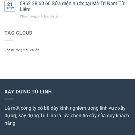
vụ
0962 28 60 60 Sửa điện nước tại Mễ Trì Nam Từ
năm
21
sửa
2022
Th12
Liêm
điện
Hotline
ở
Chức năng bình luận bị tắt
nước
0962
0962
tại
28
28
Minh
60
60
TAG CLOUD
Khai
60
60
Bắc
Sửa
Từ
điện
Liêm
Sàn bê tông
tiêu chuẩn
nước
2022
tại
Mễ
Trì
Nam
Từ
Liêm
XÂY DỰNG TÚ LINH
Là một công ty có bề dày kinh nghiệm trong lĩnh vực xây
dựng, Xây dựng Tú Linh là lựa chọn tin cậy của quý khách
hàng.