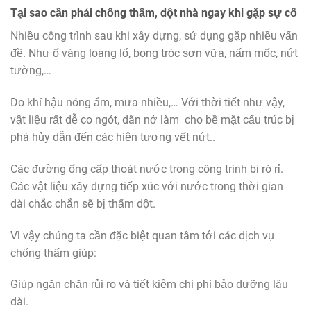
Tại sao cần phải chống thấm, dột nhà ngay khi gặp sự cố
Nhiều công trình sau khi xây dựng, sử dụng gặp nhiều vấn
đề. Như ố vàng loang lổ, bong tróc sơn vữa, nấm mốc, nứt
tường,…
Do khí hậu nóng ẩm, mưa nhiều,… Với thời tiết như vậy,
vật liệu rất dễ co ngót, dãn nở làm cho bề mặt cấu trúc bị
phá hủy dẫn đến các hiện tượng vết nứt..
Các đường ống cấp thoát nước trong công trình bị rò rỉ.
Các vật liệu xây dựng tiếp xúc với nước trong thời gian
dài chắc chắn sẽ bị thấm dột.
Vì vậy chúng ta cần đặc biệt quan tâm tới các dịch vụ
chống thấm giúp:
Giúp ngăn chặn rủi ro và tiết kiệm chi phí bảo dưỡng lâu
dài.