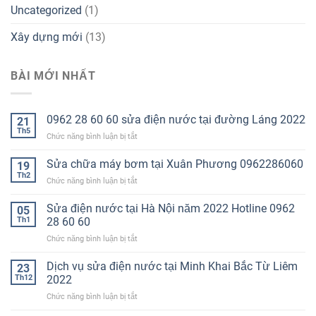
Uncategorized
(1)
Xây dựng mới
(13)
BÀI MỚI NHẤT
0962 28 60 60 sửa điện nước tại đường Láng 2022
21
Th5
ở
Chức năng bình luận bị tắt
0962
28
Sửa chữa máy bơm tại Xuân Phương 0962286060
19
60
Th2
ở
Chức năng bình luận bị tắt
60
Sửa
sửa
chữa
Sửa điện nước tại Hà Nội năm 2022 Hotline 0962
điện
05
máy
Th1
28 60 60
nước
bơm
tại
ở
Chức năng bình luận bị tắt
tại
đường
Sửa
Xuân
Láng
điện
Dịch vụ sửa điện nước tại Minh Khai Bắc Từ Liêm
Phương
23
2022
nước
0962286060
Th12
2022
tại
ở
Chức năng bình luận bị tắt
Hà
Dịch
Nội