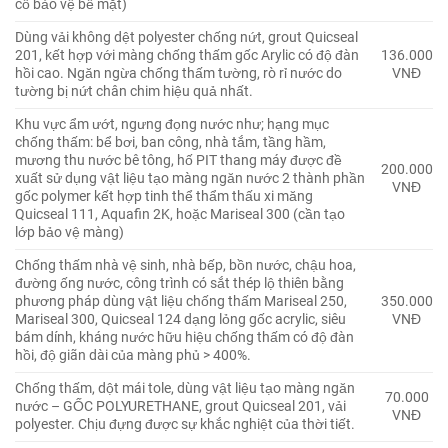
cố bảo vệ bề mặt)
Dùng vải không dệt polyester chống nứt, grout Quicseal
201, kết hợp với màng chống thấm gốc Arylic có độ đàn
136.000
hồi cao. Ngăn ngừa chống thấm tường, rò rỉ nước do
VNĐ
tường bị nứt chân chim hiệu quả nhất.
Khu vực ẩm ướt, ngưng đọng nước như; hạng mục
chống thấm: bể bơi, ban công, nhà tắm, tầng hầm,
mương thu nước bê tông, hố PIT thang máy được đề
200.000
xuất sử dụng vật liệu tạo màng ngăn nước 2 thành phần
VNĐ
gốc polymer kết hợp tinh thể thẩm thấu xi măng
Quicseal 111, Aquafin 2K, hoặc Mariseal 300 (cần tạo
lớp bảo vệ màng)
Chống thấm nhà vệ sinh, nhà bếp, bồn nước, chậu hoa,
đường ống nước, công trình có sắt thép lộ thiên bằng
phương pháp dùng vật liệu chống thấm Mariseal 250,
350.000
Mariseal 300, Quicseal 124 dạng lỏng gốc acrylic, siêu
VNĐ
bám dính, kháng nước hữu hiệu chống thấm có độ đàn
hồi, độ giãn dài của màng phủ > 400%.
Chống thấm, dột mái tole, dùng vật liệu tạo màng ngăn
70.000
nước – GỐC POLYURETHANE, grout Quicseal 201, vải
VNĐ
polyester. Chịu đựng được sự khắc nghiệt của thời tiết.