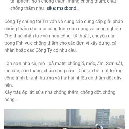
tai tphcm sơn chống thấm, màng chống thấm, chất
chống thấm như:
sika
;
maxbond
…
Công Ty chúng tôi Tư vấn và cung cấp cung cấp giải pháp
chống thấm cho mọi công trình dân dụng và công nghiệp.
Cho thuê nhân lực và nhân công, kỹ thuật , chuyên gia
trong lĩnh vực chống thấm cho các đơn vị xây dựng, cá
nhân hoặc các Công Ty có nhu cầu.
Lăn sơn nhà cũ, mới, bả matít, chống ố, mốc, ẩm. Sơn sắt,
lan can, cầu thang, chắn song cửa… Cải tạo bề mặt tường
công trình bị ảnh hưởng và hư hại nhiều do thấm dột gây
nên.
Xây trát, ốp lát, sửa nhà chống thấm, chống dột, chống
nóng,…